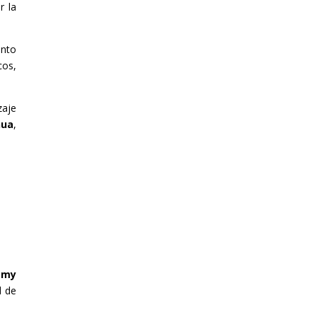
r la
ento
cos,
zaje
nua
,
emy
d de