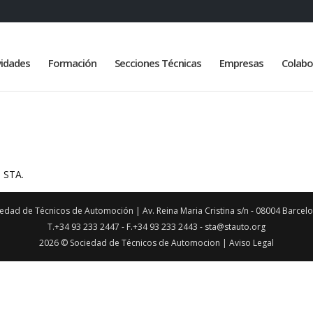
vidades
Formación
Secciones Técnicas
Empresas
Colabo
e STA.
iedad de Técnicos de Automoción | Av. Reina Maria Cristina s/n - 08004 Barcelo
T.+34 93 233 2447 - F.+34 93 233 2443 -
sta@stauto.org
2026 © Sociedad de Técnicos de Automocion |
Aviso Legal