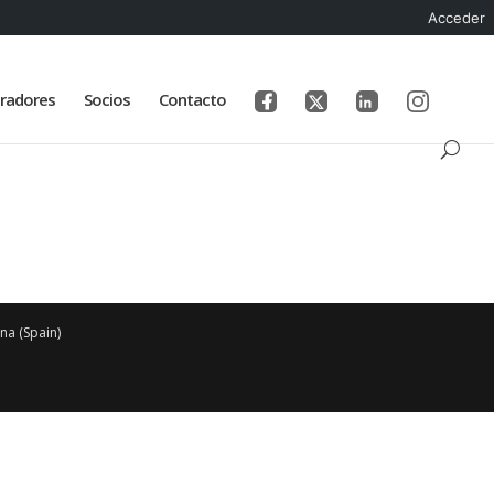
Acceder
radores
Socios
Contacto
na (Spain)